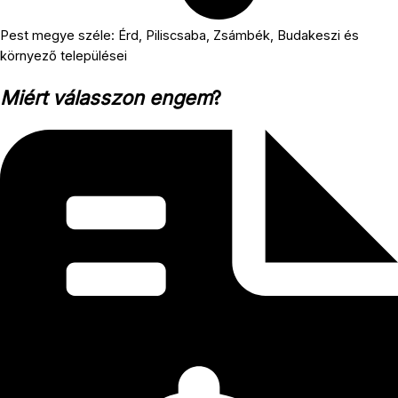
Pest megye széle: Érd, Piliscsaba, Zsámbék, Budakeszi és
környező települései
Miért válasszon engem
?