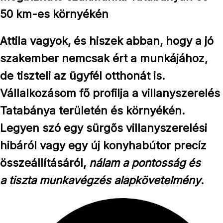
50 km-es környékén
Attila vagyok, és hiszek abban, hogy a jó
szakember nemcsak ért a munkájához,
de tiszteli az ügyfél otthonát is.
Vállalkozásom fő profilja a
villanyszerelés
Tatabánya
területén és környékén.
Legyen szó egy sürgős villanyszerelési
hibáról vagy egy új konyhabútor precíz
összeállításáról,
nálam a
pontosság
és
a
tiszta munkavégzés
alapkövetelmény
.