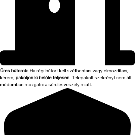
Üres bútorok:
Ha régi bútort kell szétbontani vagy elmozdítani,
kérem,
pakoljon ki belőle teljesen
. Telepakolt szekrényt nem áll
módomban mozgatni a sérülésveszély miatt.