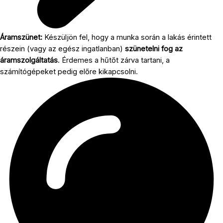
Áramszünet:
Készüljön fel, hogy a munka során a lakás érintett
részein (vagy az egész ingatlanban)
szünetelni fog az
áramszolgáltatás
. Érdemes a hűtőt zárva tartani, a
számítógépeket pedig előre kikapcsolni.