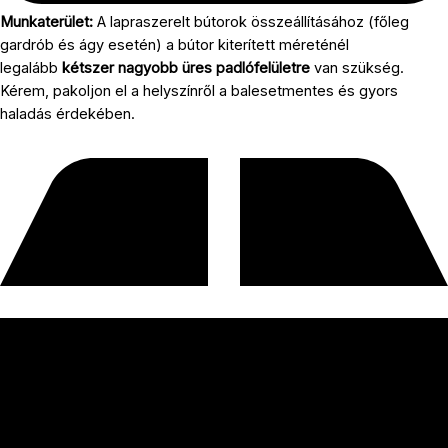
Munkaterület:
A lapraszerelt bútorok összeállításához (főleg
gardrób és ágy esetén) a bútor kiterített méreténél
legalább
kétszer nagyobb üres padlófelületre
van szükség.
Kérem, pakoljon el a helyszínről a balesetmentes és gyors
haladás érdekében.